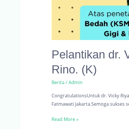
Pelantikan dr. 
Rino. (K)
Berita
/
Admin
CongratulationsUntuk dr. Vicky Riy
Fatmawati Jakarta.Semoga sukses se
Pelantikan
Read More »
dr.