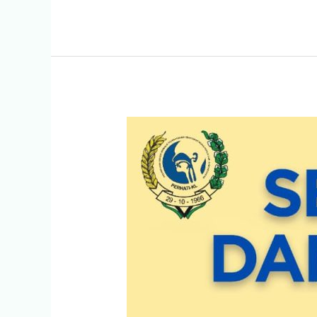
Vicky
Riyadi,
Sp.T.H.T.B.K.L.,
Subsp.
Rino.
(K)