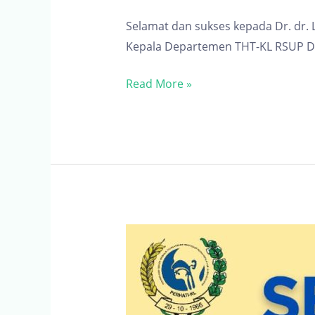
Selamat dan sukses kepada Dr. dr. L
Kepala Departemen THT-KL RSUP Dr.
Pelantikan
Read More »
Dr.
dr.
Luh
Putu
Lusy
Indrawati,
M.Kes,
Sp.T.H.T.B.K.L.,
Subsp.
Rino.
(K)